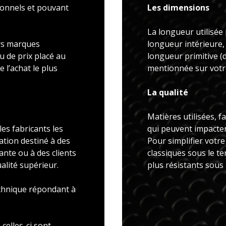
ionnels et pouvant
Les dimensions
La longueur utilisée 
rs marques
longueur intérieure,
u de prix placé au
longueur primitive 
 l’achat le plus
mentionnée sur votre
La qualité
Matières utilisées, f
es fabricants les
qui peuvent impacter 
ation destiné à des
Pour simplifier votr
ante ou à des clients
classiques sous le t
alité supérieur.
plus résistants sous
echnique répondant à
celles-ci sont