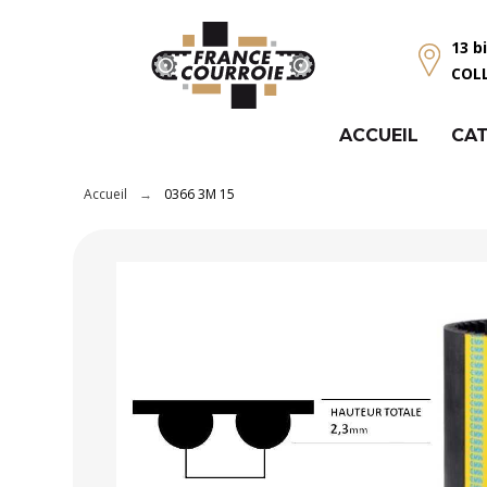
Panneau de gestion des cookies
13 b
COL
ACCUEIL
CAT
Accueil
0366 3M 15