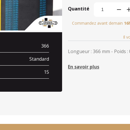
Quantité
Commandez avant demain
16
Il 
366
Longueur : 366 mm - Poids : 
Standard
En savoir plus
15