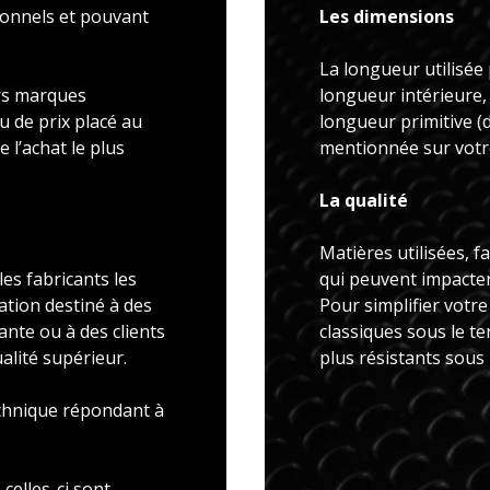
ionnels et pouvant
Les dimensions
La longueur utilisée 
rs marques
longueur intérieure,
u de prix placé au
longueur primitive 
 l’achat le plus
mentionnée sur votre
La qualité
Matières utilisées, f
es fabricants les
qui peuvent impacter 
ation destiné à des
Pour simplifier votr
ante ou à des clients
classiques sous le t
alité supérieur.
plus résistants sous
echnique répondant à
celles-ci sont