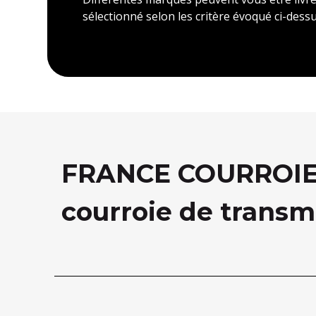
sélectionné selon les critère évoqué ci-dessu
FRANCE COURROIE, 
courroie de transm