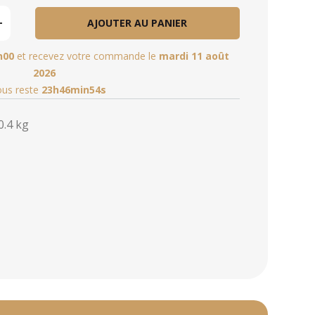
AJOUTER AU PANIER
h00
et recevez votre commande le
mardi 11 août
2026
vous reste
23h46min53s
0.4 kg