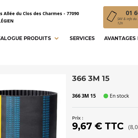
01 6
is Allée du Clos des Charmes - 77090
SAV & info du 
LÉGIEN
12h
ALOGUE PRODUITS
SERVICES
AVANTAGES
366 3M 15
366 3M 15
En stock
Prix :
9,67 € TTC
(8,