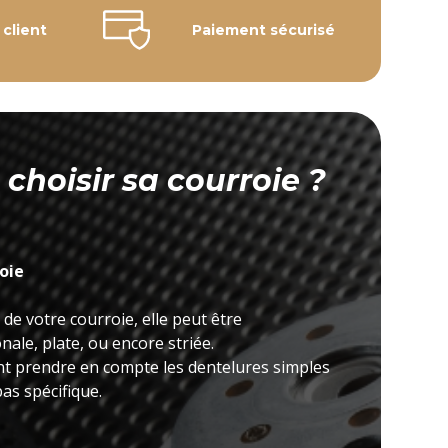
 client
Paiement sécurisé
hoisir sa courroie ?
roie
 de votre courroie, elle peut être
ale, plate, ou encore striée.
nt prendre en compte les dentelures simples
as spécifique.