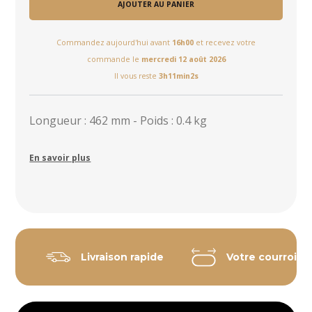
AJOUTER AU PANIER
Commandez aujourd'hui avant
16h00
et recevez votre
commande le
mercredi 12 août 2026
Il vous reste
3h11min1s
Longueur : 462 mm - Poids : 0.4 kg
En savoir plus
Livraison rapide
Votre courroie 