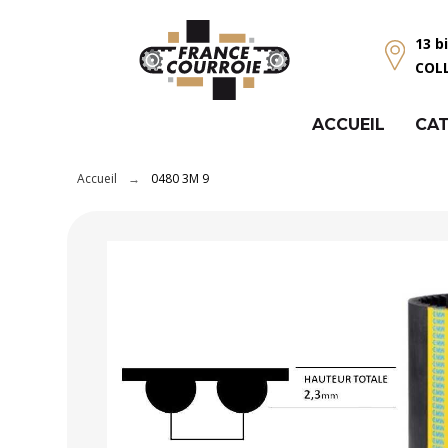
Panneau de gestion des cookies
13 b
COL
ACCUEIL
CAT
Accueil
0480 3M 9