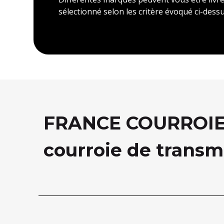
sélectionné selon les critère évoqué ci-dessu
FRANCE COURROIE, 
courroie de transm