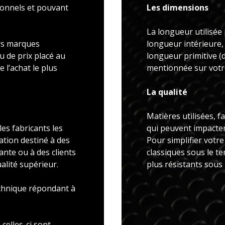
ionnels et pouvant
Les dimensions
La longueur utilisée 
rs marques
longueur intérieure,
u de prix placé au
longueur primitive 
 l’achat le plus
mentionnée sur votre
La qualité
Matières utilisées, f
es fabricants les
qui peuvent impacter 
ation destiné à des
Pour simplifier votr
ante ou à des clients
classiques sous le t
alité supérieur.
plus résistants sous
echnique répondant à
celles-ci sont