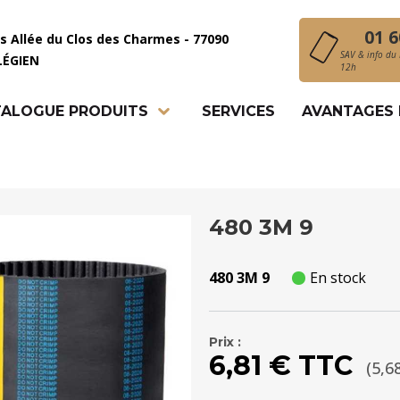
01 6
is Allée du Clos des Charmes - 77090
SAV & info du 
LÉGIEN
12h
ALOGUE PRODUITS
SERVICES
AVANTAGES
480 3M 9
480 3M 9
En stock
Prix :
6,81 € TTC
(5,6