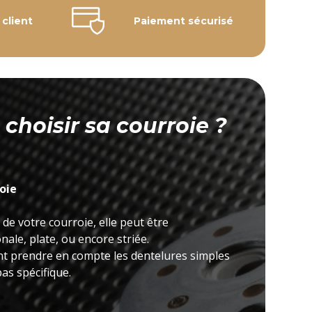
 client
Paiement sécurisé
hoisir sa courroie ?
roie
 de votre courroie, elle peut être
ale, plate, ou encore striée.
nt prendre en compte les dentelures simples
as spécifique.