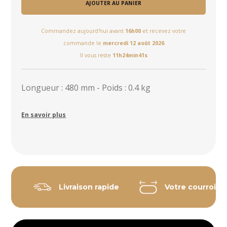
AJOUTER AU PANIER
Commandez aujourd'hui avant
16h00
et recevez votre
commande le
mercredi 12 août 2026
Il vous reste
11h24min40s
Longueur : 480 mm - Poids : 0.4 kg
En savoir plus
Livraison rapide
Votre courroie 