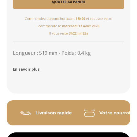
AJOUTER AU PANIER
Commandez aujourd'hui avant
16h00
et recevez votre
commande le
mercredi 12 août 2026
Il vous reste
3h22min24s
Longueur : 519 mm - Poids : 0.4 kg
En savoir plus
Livraison rapide
Votre courroie 