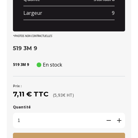
Largeur
9
*PHOTOS NON CONTRACTUELLES
519 3M 9
En stock
519 3M 9
Prix :
7,11 € TTC
(5,93€ HT)
Quantité