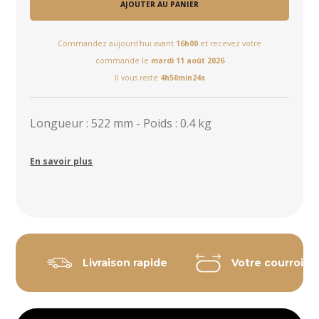
AJOUTER AU PANIER
Commandez aujourd'hui avant
16h00
et recevez votre
commande le
mardi 11 août 2026
Il vous reste
4h50min23s
Longueur : 522 mm - Poids : 0.4 kg
En savoir plus
Livraison rapide
Votre courroie 