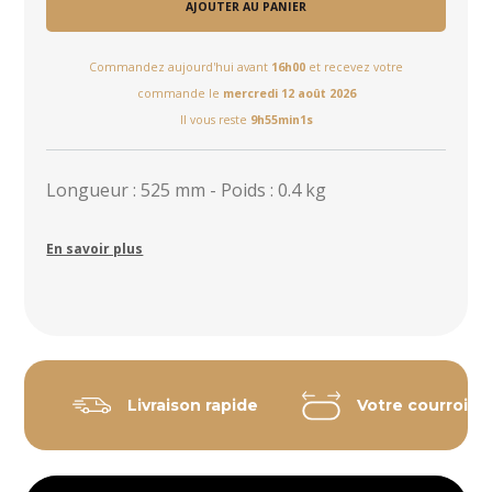
AJOUTER AU PANIER
Commandez aujourd'hui avant
16h00
et recevez votre
commande le
mercredi 12 août 2026
Il vous reste
9h55min0s
Longueur : 525 mm - Poids : 0.4 kg
En savoir plus
Livraison rapide
Votre courroie 