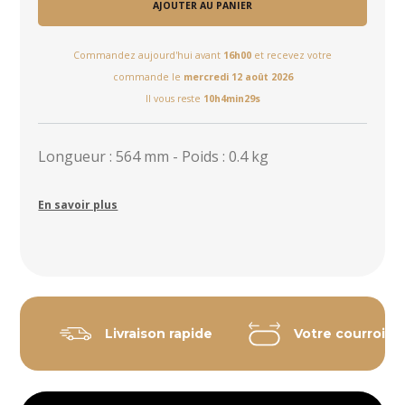
AJOUTER AU PANIER
Commandez aujourd'hui avant
16h00
et recevez votre
commande le
mercredi 12 août 2026
Il vous reste
10h4min28s
Longueur : 564 mm - Poids : 0.4 kg
En savoir plus
Livraison rapide
Votre courroie 