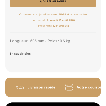
AJOUTER AU PANIER
Commandez aujourd'hui avant
16h00
et recevez votre
commande le
mardi 11 août 2026
Il vous reste
12h16min53s
Longueur : 606 mm - Poids : 0.6 kg
En savoir plus
Livraison rapide
Votre courroie 