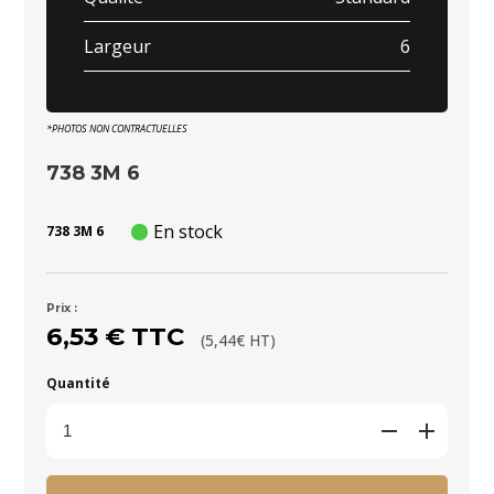
Largeur
6
*PHOTOS NON CONTRACTUELLES
738 3M 6
En stock
738 3M 6
Prix :
6,53 € TTC
(5,44€ HT)
Quantité