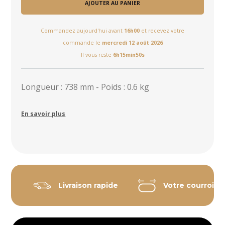
AJOUTER AU PANIER
Commandez aujourd'hui avant
16h00
et recevez votre
commande le
mercredi 12 août 2026
Il vous reste
6h15min49s
Longueur : 738 mm - Poids : 0.6 kg
En savoir plus
Livraison rapide
Votre courroie 