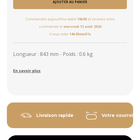
AJOUTER AU PANIER
Commandez aujourd'hui avant
16h00
et recevez votre
commande le
mercredi 12 août 2026
Il vous reste
14h43min50s
Longueur : 843 mm - Poids : 0.6 kg
En savoir plus
Livraison rapide
Votre courroie 