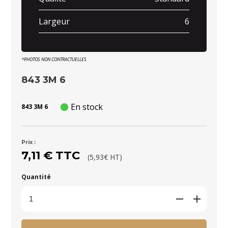
Largeur
6
*PHOTOS NON CONTRACTUELLES
843 3M 6
En stock
843 3M 6
Prix :
7,11 € TTC
(5,93€ HT)
Quantité