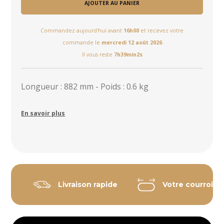
AJOUTER AU PANIER
Commandez aujourd'hui avant
16h00
et recevez votre
commande le
mercredi 12 août 2026
Il vous reste
7h39min2s
Longueur : 882 mm - Poids : 0.6 kg
En savoir plus
Livraison rapide
Votre courroie 