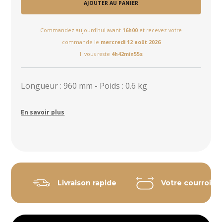
AJOUTER AU PANIER
Commandez aujourd'hui avant
16h00
et recevez votre
commande le
mercredi 12 août 2026
Il vous reste
4h42min54s
Longueur : 960 mm - Poids : 0.6 kg
En savoir plus
Livraison rapide
Votre courroie 