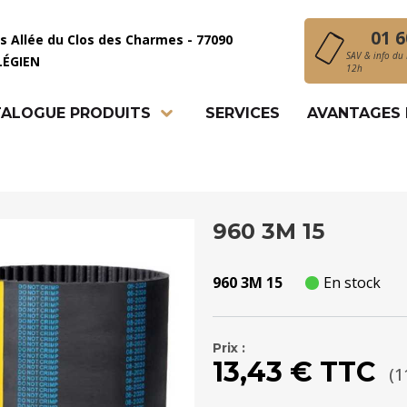
01 6
is Allée du Clos des Charmes - 77090
SAV & info du 
LÉGIEN
12h
ALOGUE PRODUITS
SERVICES
AVANTAGES
960 3M 15
960 3M 15
En stock
Prix :
13,43 € TTC
(1