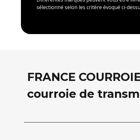
sélectionné selon les critère évoqué ci-dessu
FRANCE COURROIE, 
courroie de transm