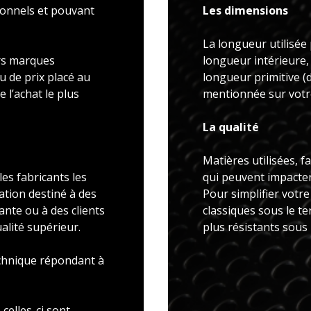
ionnels et pouvant
Les dimensions
La longueur utilisée 
rs marques
longueur intérieure,
u de prix placé au
longueur primitive 
 l’achat le plus
mentionnée sur votre
La qualité
Matières utilisées, f
es fabricants les
qui peuvent impacter 
ation destiné à des
Pour simplifier votr
ante ou à des clients
classiques sous le t
alité supérieur.
plus résistants sous
echnique répondant à
celles-ci sont