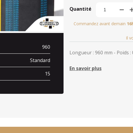
Quantité
Commandez avant demain
16
Il 
960
Longueur : 960 mm - Poids : 
Standard
En savoir plus
15