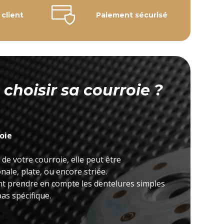
 client
Paiement sécurisé
hoisir sa courroie ?
roie
 de votre courroie, elle peut être
ale, plate, ou encore striée.
nt prendre en compte les dentelures simples
as spécifique.