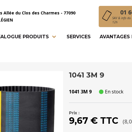
01 6
is Allée du Clos des Charmes - 77090
SAV & info du 
LÉGIEN
12h
ALOGUE PRODUITS
SERVICES
AVANTAGES
1041 3M 9
1041 3M 9
En stock
Prix :
9,67 € TTC
(8,