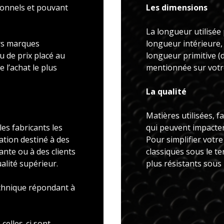
ionnels et pouvant
Les dimensions
La longueur utilisée 
rs marques
longueur intérieure,
u de prix placé au
longueur primitive 
 l’achat le plus
mentionnée sur votre
La qualité
Matières utilisées, f
es fabricants les
qui peuvent impacter 
ation destiné à des
Pour simplifier votr
ante ou à des clients
classiques sous le t
alité supérieur.
plus résistants sous
echnique répondant à
celles-ci sont