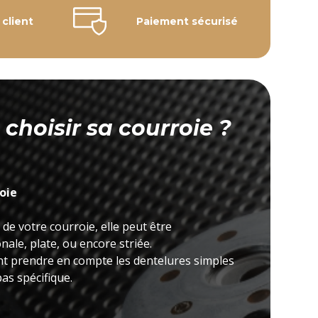
 client
Paiement sécurisé
hoisir sa courroie ?
roie
 de votre courroie, elle peut être
ale, plate, ou encore striée.
nt prendre en compte les dentelures simples
as spécifique.