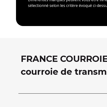
sélectionné selon les critère évoqué ci-dessu
FRANCE COURROIE, 
courroie de transm