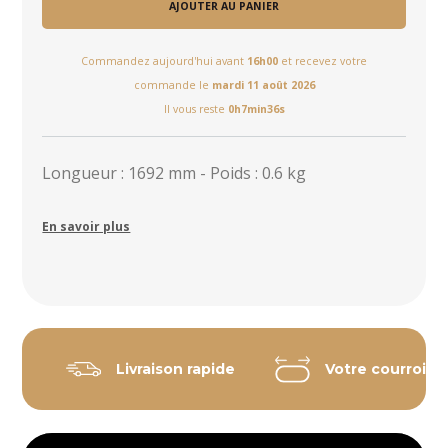
AJOUTER AU PANIER
Commandez aujourd'hui avant
16h00
et recevez votre
commande le
mardi 11 août 2026
Il vous reste
0h7min35s
Longueur : 1692 mm - Poids : 0.6 kg
En savoir plus
Livraison rapide
Votre courroie 