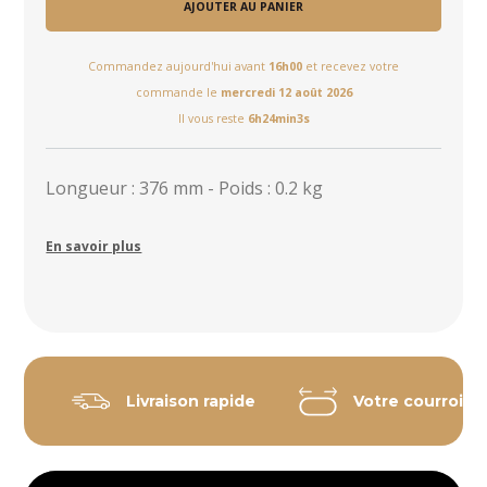
AJOUTER AU PANIER
Commandez aujourd'hui avant
16h00
et recevez votre
commande le
mercredi 12 août 2026
Il vous reste
6h24min3s
Longueur : 376 mm - Poids : 0.2 kg
En savoir plus
Livraison rapide
Votre courroie 