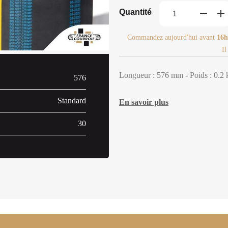
Quantité
Commandez aujourd'hui avant
16h
Il
Longueur : 576 mm - Poids : 0.2 
576
Standard
En savoir plus
30