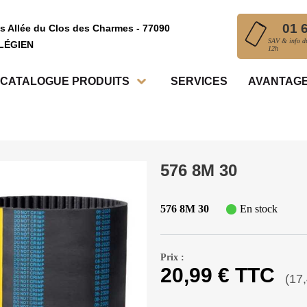
01 
is Allée du Clos des Charmes - 77090
SAV & info du
LÉGIEN
12h
CATALOGUE PRODUITS
SERVICES
AVANTAGE
576 8M 30
576 8M 30
En stock
Prix :
20,99 € TTC
(17