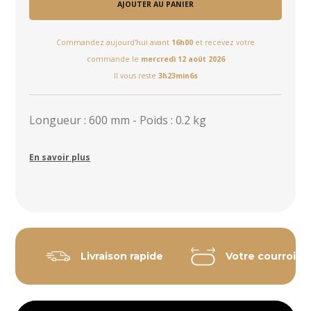
AJOUTER AU PANIER
Commandez aujourd'hui avant
16h00
et recevez votre
commande le
mercredi 12 août 2026
Il vous reste
3h23min5s
Longueur : 600 mm - Poids : 0.2 kg
En savoir plus
Livraison rapide
Votre courroie 