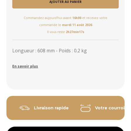
AJOUTER AU PANIER
Commandez aujourd'hui avant
16h00
et recevez votre
commande le
mardi 11 août 2026
Il vous reste
2h27min16s
Longueur : 608 mm - Poids : 0.2 kg
En savoir plus
Livraison rapide
Votre courroie 