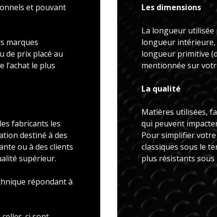
ionnels et pouvant
Les dimensions
La longueur utilisée 
rs marques
longueur intérieure,
u de prix placé au
longueur primitive 
 l’achat le plus
mentionnée sur votre
La qualité
Matières utilisées, f
es fabricants les
qui peuvent impacter 
ation destiné à des
Pour simplifier votr
ante ou à des clients
classiques sous le t
alité supérieur.
plus résistants sous
echnique répondant à
celles-ci sont