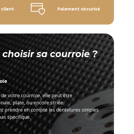
 client
Paiement sécurisé
hoisir sa courroie ?
roie
 de votre courroie, elle peut être
ale, plate, ou encore striée.
nt prendre en compte les dentelures simples
as spécifique.