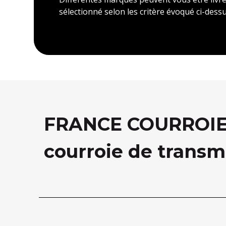
sélectionné selon les critère évoqué ci-dessu
FRANCE COURROIE, 
courroie de transm