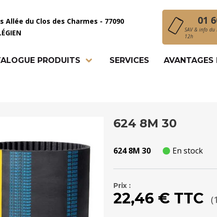
01 6
is Allée du Clos des Charmes - 77090
SAV & info du 
LÉGIEN
12h
ALOGUE PRODUITS
SERVICES
AVANTAGES
624 8M 30
624 8M 30
En stock
Prix :
22,46 € TTC
(