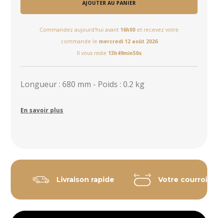
AJOUTER AU PANIER
Commandez aujourd'hui avant
16h00
et recevez votre
commande le
mercredi 12 août 2026
Il vous reste
13h49min50s
Longueur : 680 mm - Poids : 0.2 kg
En savoir plus
Livraison rapide
Votre courroie 