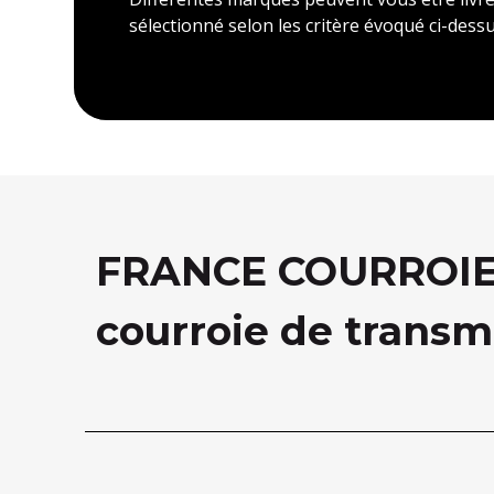
sélectionné selon les critère évoqué ci-dessu
FRANCE COURROIE, 
courroie de transm