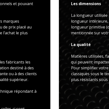
ionnels et pouvant
Les dimensions
La longueur utilisée 
rs marques
longueur intérieure,
u de prix placé au
longueur primitive 
 l’achat le plus
mentionnée sur votre
La qualité
Matières utilisées, f
es fabricants les
qui peuvent impacter 
ation destiné à des
Pour simplifier votr
ante ou à des clients
classiques sous le t
alité supérieur.
plus résistants sous
echnique répondant à
celles-ci sont