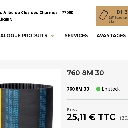
01 6
is Allée du Clos des Charmes - 77090
SAV & info du 
LÉGIEN
12h
ALOGUE PRODUITS
SERVICES
AVANTAGES
760 8M 30
760 8M 30
En stock
Prix :
25,11 € TTC
(20