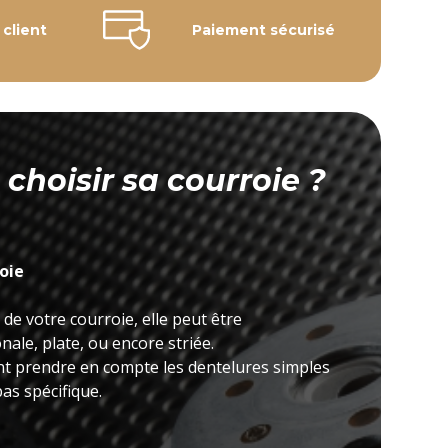
 client
Paiement sécurisé
hoisir sa courroie ?
roie
 de votre courroie, elle peut être
ale, plate, ou encore striée.
nt prendre en compte les dentelures simples
as spécifique.