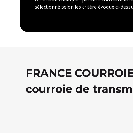
sélectionné selon les critère évoqué ci-dessu
FRANCE COURROIE, 
courroie de transm