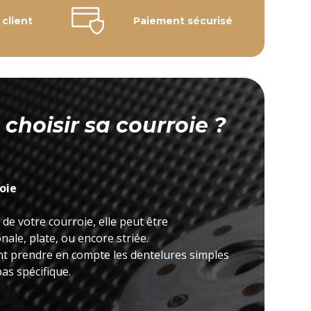
 client
Paiement sécurisé
hoisir sa courroie ?
roie
 de votre courroie, elle peut être
ale, plate, ou encore striée.
nt prendre en compte les dentelures simples
as spécifique.