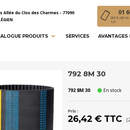
01 6
is Allée du Clos des Charmes - 77090
SAV & info du 
LÉGIEN
12h
ALOGUE PRODUITS
SERVICES
AVANTAGES
792 8M 30
792 8M 30
En stock
Prix :
26,42 € TTC
(