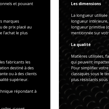
ionnels et pouvant
Les dimensions
La longueur utilisée 
rs marques
longueur intérieure,
u de prix placé au
longueur primitive 
 l’achat le plus
mentionnée sur votre
La qualité
Matières utilisées, f
es fabricants les
qui peuvent impacter 
ation destiné à des
Pour simplifier votr
ante ou à des clients
classiques sous le t
alité supérieur.
plus résistants sous
echnique répondant à
celles-ci sont