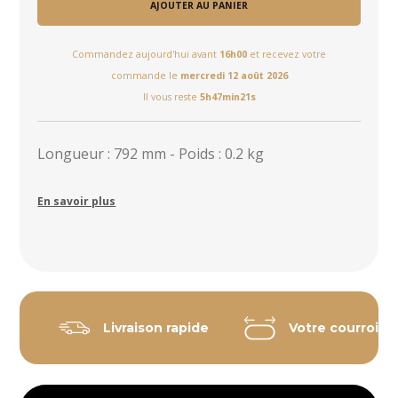
AJOUTER AU PANIER
Commandez aujourd'hui avant
16h00
et recevez votre
commande le
mercredi 12 août 2026
Il vous reste
5h47min21s
Longueur : 792 mm - Poids : 0.2 kg
En savoir plus
Livraison rapide
Votre courroie 