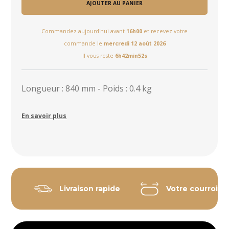
AJOUTER AU PANIER
Commandez aujourd'hui avant
16h00
et recevez votre
commande le
mercredi 12 août 2026
Il vous reste
6h42min52s
Longueur : 840 mm - Poids : 0.4 kg
En savoir plus
Livraison rapide
Votre courroie 