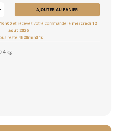
AJOUTER AU PANIER
16h00
et recevez votre commande le
mercredi 12
août 2026
vous reste
4h28min33s
0.4 kg