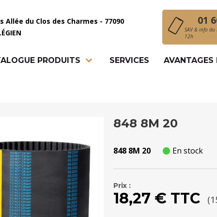
01 6
is Allée du Clos des Charmes - 77090
SAV & info du 
LÉGIEN
12h
ALOGUE PRODUITS
SERVICES
AVANTAGES
848 8M 20
848 8M 20
En stock
Prix :
18,27 € TTC
(1