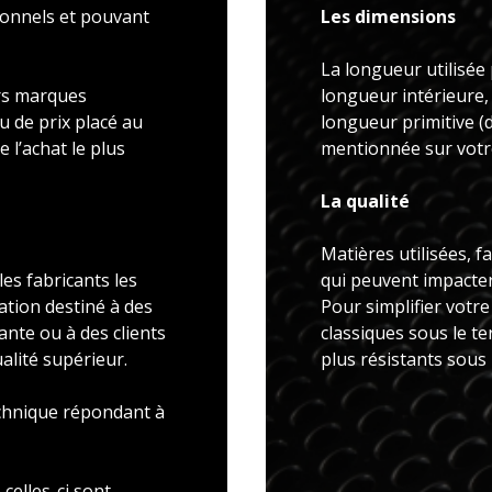
ionnels et pouvant
Les dimensions
La longueur utilisée 
rs marques
longueur intérieure,
u de prix placé au
longueur primitive 
 l’achat le plus
mentionnée sur votre
La qualité
Matières utilisées, f
es fabricants les
qui peuvent impacter 
ation destiné à des
Pour simplifier votr
ante ou à des clients
classiques sous le t
alité supérieur.
plus résistants sous
echnique répondant à
celles-ci sont