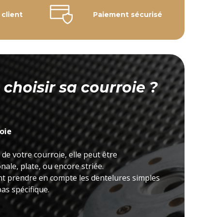
 client
Paiement sécurisé
hoisir sa courroie ?
roie
 de votre courroie, elle peut être
ale, plate, ou encore striée.
nt prendre en compte les dentelures simples
as spécifique.