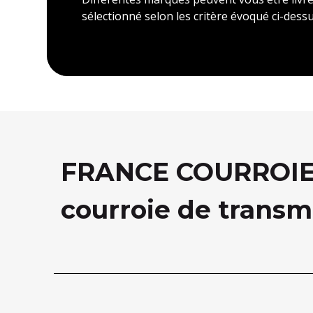
sélectionné selon les critère évoqué ci-dessu
FRANCE COURROIE, 
courroie de transm