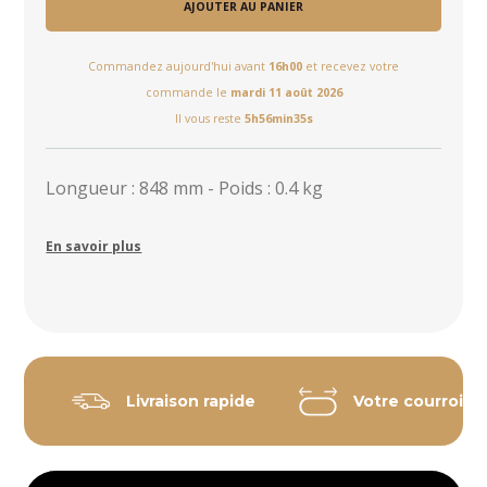
AJOUTER AU PANIER
Commandez aujourd'hui avant
16h00
et recevez votre
commande le
mardi 11 août 2026
Il vous reste
5h56min34s
Longueur : 848 mm - Poids : 0.4 kg
En savoir plus
Livraison rapide
Votre courroie 