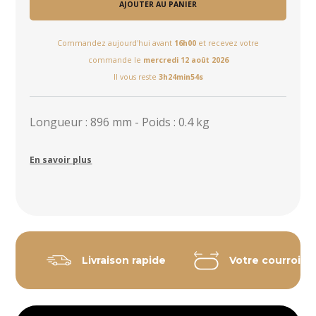
AJOUTER AU PANIER
Commandez aujourd'hui avant
16h00
et recevez votre
commande le
mercredi 12 août 2026
Il vous reste
3h24min54s
Longueur : 896 mm - Poids : 0.4 kg
En savoir plus
Livraison rapide
Votre courroie 