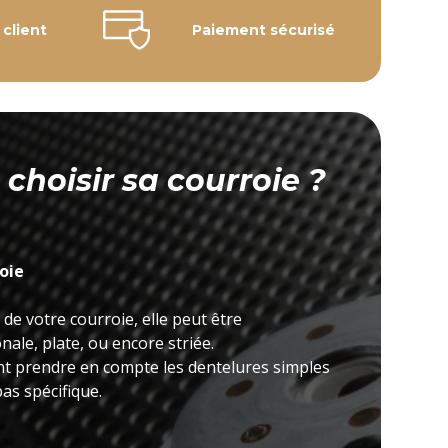
 client
Paiement sécurisé
hoisir sa courroie ?
roie
 de votre courroie, elle peut être
ale, plate, ou encore striée.
nt prendre en compte les dentelures simples
as spécifique.