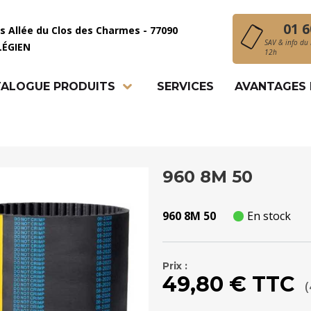
01 6
is Allée du Clos des Charmes - 77090
SAV & info du 
LÉGIEN
12h
ALOGUE PRODUITS
SERVICES
AVANTAGES
960 8M 50
960 8M 50
En stock
Prix :
49,80 € TTC
(