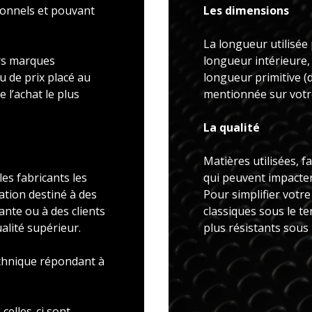
ionnels et pouvant
Les dimensions
La longueur utilisée 
rs marques
longueur intérieure,
u de prix placé au
longueur primitive 
 l’achat le plus
mentionnée sur votre
La qualité
Matières utilisées, f
es fabricants les
qui peuvent impacter 
ation destiné à des
Pour simplifier votr
ante ou à des clients
classiques sous le t
alité supérieur.
plus résistants sous
echnique répondant à
celles-ci sont