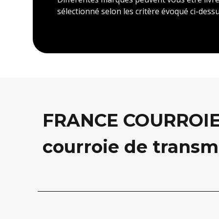
sélectionné selon les critère évoqué ci-dessu
FRANCE COURROIE, 
courroie de transm