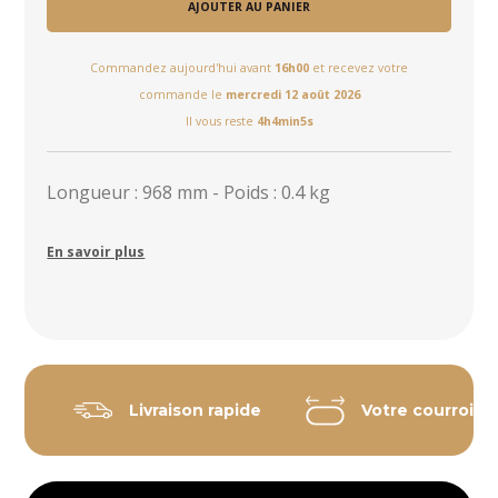
AJOUTER AU PANIER
Commandez aujourd'hui avant
16h00
et recevez votre
commande le
mercredi 12 août 2026
Il vous reste
4h4min5s
Longueur : 968 mm - Poids : 0.4 kg
En savoir plus
Livraison rapide
Votre courroie 