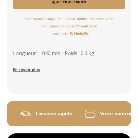
AJOUTER AU PANIER
Commandez aujourd'hui avant
16h00
et recevez votre
commande le
mardi 11 août 2026
Il vous reste
7h26min22s
Longueur : 1040 mm - Poids : 0.4 kg
En savoir plus
Livraison rapide
Votre courroie 