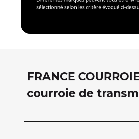
sélectionné selon les critère évoqué ci-dessu
FRANCE COURROIE, 
courroie de transm