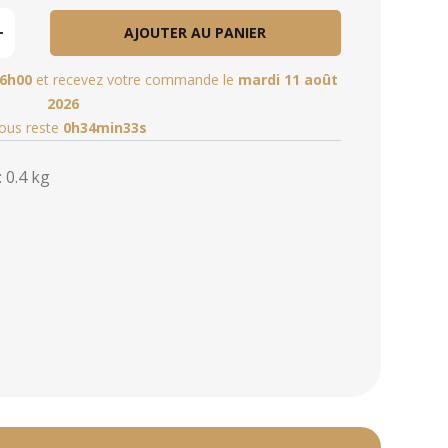
AJOUTER AU PANIER
6h00
et recevez votre commande le
mardi 11 août
2026
vous reste
0h34min32s
 0.4 kg