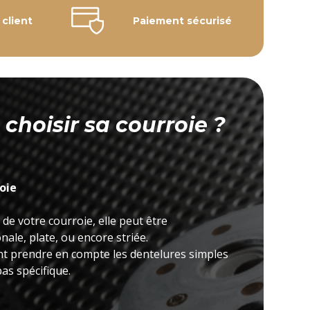
 client
Paiement sécurisé
hoisir sa courroie ?
roie
 de votre courroie, elle peut être
ale, plate, ou encore striée.
nt prendre en compte les dentelures simples
as spécifique.