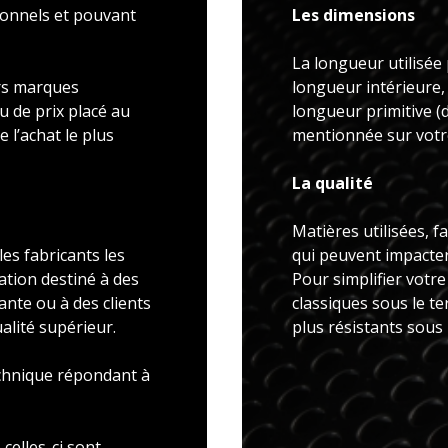
ionnels et pouvant
Les dimensions
La longueur utilisée 
rs marques
longueur intérieure,
u de prix placé au
longueur primitive 
 l’achat le plus
mentionnée sur votre
La qualité
Matières utilisées, f
es fabricants les
qui peuvent impacter 
ation destiné à des
Pour simplifier votr
ante ou à des clients
classiques sous le t
alité supérieur.
plus résistants sous
echnique répondant à
celles-ci sont