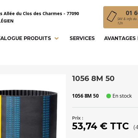
01 6
is Allée du Clos des Charmes - 77090
SAV & info du 
LÉGIEN
12h
ALOGUE PRODUITS
SERVICES
AVANTAGES
1056 8M 50
1056 8M 50
En stock
Prix :
53,74 € TTC
(