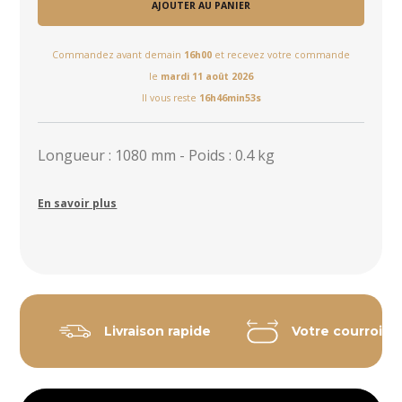
AJOUTER AU PANIER
Commandez avant demain
16h00
et recevez votre commande
le
mardi 11 août 2026
Il vous reste
16h46min53s
Longueur : 1080 mm - Poids : 0.4 kg
En savoir plus
Livraison rapide
Votre courroie 