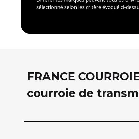
sélectionné selon les critère évoqué ci-dessu
FRANCE COURROIE, 
courroie de transm