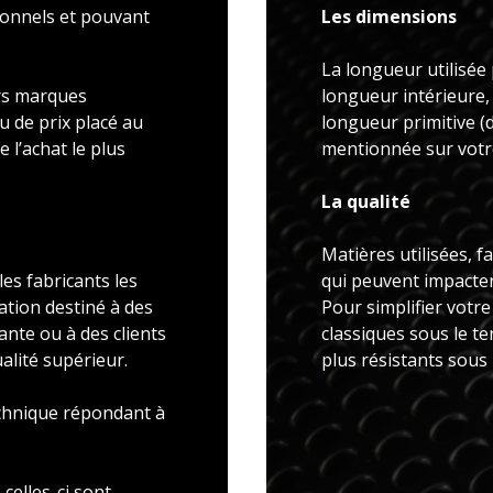
ionnels et pouvant
Les dimensions
La longueur utilisée 
rs marques
longueur intérieure,
u de prix placé au
longueur primitive 
 l’achat le plus
mentionnée sur votre
La qualité
Matières utilisées, f
es fabricants les
qui peuvent impacter 
ation destiné à des
Pour simplifier votr
ante ou à des clients
classiques sous le t
alité supérieur.
plus résistants sous
echnique répondant à
celles-ci sont