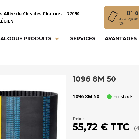
01 6
is Allée du Clos des Charmes - 77090
SAV & info du 
LÉGIEN
12h
ALOGUE PRODUITS
SERVICES
AVANTAGES
1096 8M 50
1096 8M 50
En stock
Prix :
55,72 € TTC
(