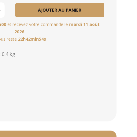
AJOUTER AU PANIER
h00
et recevez votre commande le
mardi 11 août
2026
vous reste
22h42min53s
 0.4 kg