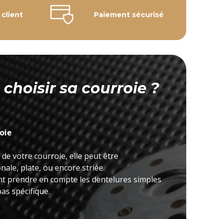
 client
Paiement sécurisé
hoisir sa courroie ?
roie
 de votre courroie, elle peut être
ale, plate, ou encore striée.
nt prendre en compte les dentelures simples
as spécifique.