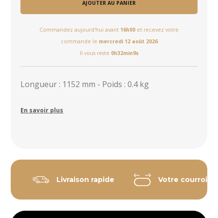
AJOUTER AU PANIER
Commandez aujourd'hui avant
16h00
et recevez votre
commande le
mercredi 12 août 2026
Il vous reste
0h32min8s
Longueur : 1152 mm - Poids : 0.4 kg
En savoir plus
Livraison rapide
Votre courroie 