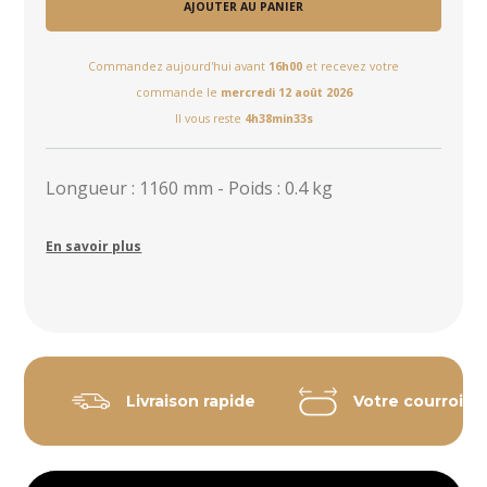
AJOUTER AU PANIER
Commandez aujourd'hui avant
16h00
et recevez votre
commande le
mercredi 12 août 2026
Il vous reste
4h38min33s
Longueur : 1160 mm - Poids : 0.4 kg
En savoir plus
Livraison rapide
Votre courroie 