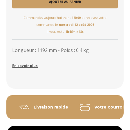
AJOUTER AU PANIER
Commandez aujourd'hui avant
16h00
et recevez votre
commande le
mercredi 12 août 2026
Il vous reste
1h46min47s
Longueur : 1192 mm - Poids : 0.4 kg
En savoir plus
Livraison rapide
Votre courroie 