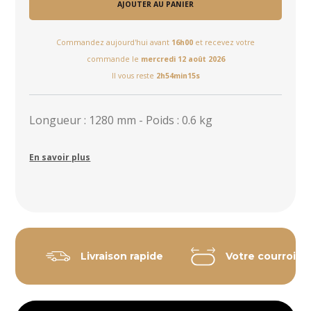
AJOUTER AU PANIER
Commandez aujourd'hui avant
16h00
et recevez votre
commande le
mercredi 12 août 2026
Il vous reste
2h54min14s
Longueur : 1280 mm - Poids : 0.6 kg
En savoir plus
Livraison rapide
Votre courroie 