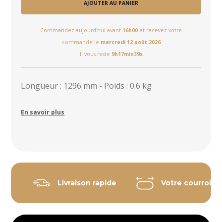
AJOUTER AU PANIER
Commandez aujourd'hui avant
16h00
et recevez votre
commande le
mercredi 12 août 2026
Il vous reste
9h17min38s
Longueur : 1296 mm - Poids : 0.6 kg
En savoir plus
Livraison rapide
Votre courroie 