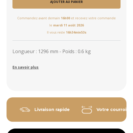
AJOUTER AU PANIER
Commandez avant demain
16h00
et recevez votre commande
le
mardi 11 août 2026
Il vous reste
16h34min53s
Longueur : 1296 mm - Poids : 0.6 kg
En savoir plus
Livraison rapide
Votre courroie 