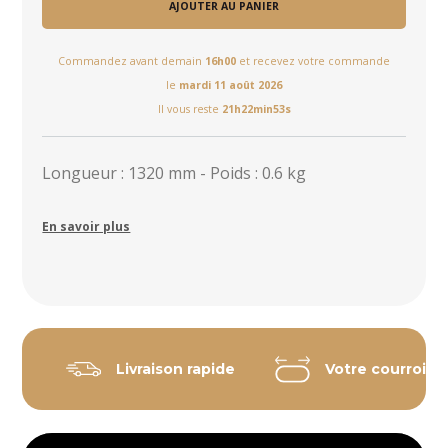
AJOUTER AU PANIER
Commandez avant demain
16h00
et recevez votre commande
le
mardi 11 août 2026
Il vous reste
21h22min53s
Longueur : 1320 mm - Poids : 0.6 kg
En savoir plus
Livraison rapide
Votre courroie 