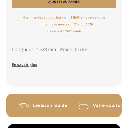
AJOUTER AU PANIER
Commandez aujourd'hui avant
16h00
et recevez votre
commande le
mercredi 12 août 2026
Il vous reste
2h23min4s
Longueur : 1328 mm - Poids : 0.6 kg
En savoir plus
Livraison rapide
Votre courroie 