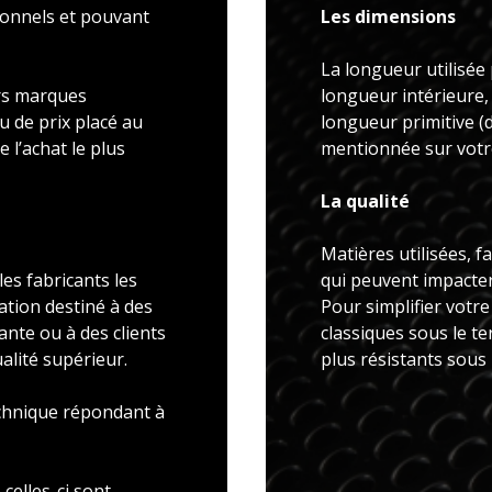
ionnels et pouvant
Les dimensions
La longueur utilisée 
rs marques
longueur intérieure,
u de prix placé au
longueur primitive 
 l’achat le plus
mentionnée sur votre
La qualité
Matières utilisées, f
es fabricants les
qui peuvent impacter 
ation destiné à des
Pour simplifier votr
ante ou à des clients
classiques sous le t
alité supérieur.
plus résistants sous
echnique répondant à
celles-ci sont