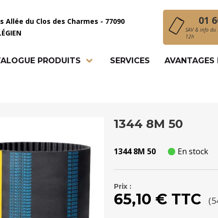
01 6
is Allée du Clos des Charmes - 77090
SAV & info du 
LÉGIEN
12h
ALOGUE PRODUITS
SERVICES
AVANTAGES
1344 8M 50
1344 8M 50
En stock
Prix :
65,10 € TTC
(5