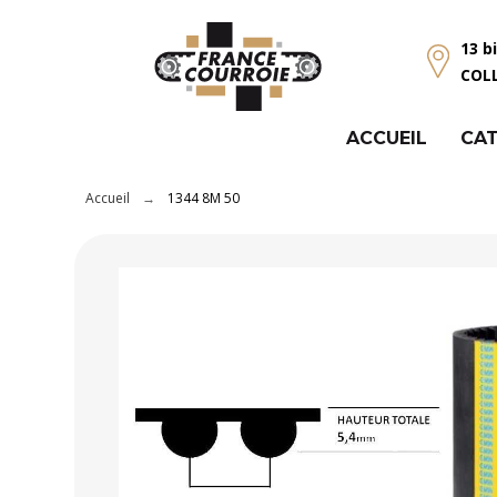
Panneau de gestion des cookies
13 b
COL
ACCUEIL
CAT
Accueil
1344 8M 50