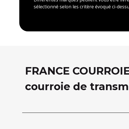
sélectionné selon les critère évoqué ci-dessu
FRANCE COURROIE, 
courroie de transm