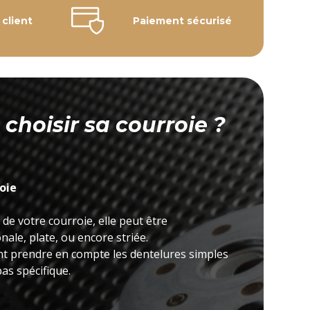
 client
Paiement sécurisé
hoisir sa courroie ?
roie
 de votre courroie, elle peut être
ale, plate, ou encore striée.
nt prendre en compte les dentelures simples
as spécifique.