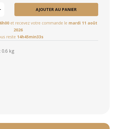
AJOUTER AU PANIER
6h00
et recevez votre commande le
mardi 11 août
2026
vous reste
14h45min31s
 0.6 kg