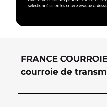
sélectionné selon les critère évoqué ci-dessu
FRANCE COURROIE, 
courroie de transm