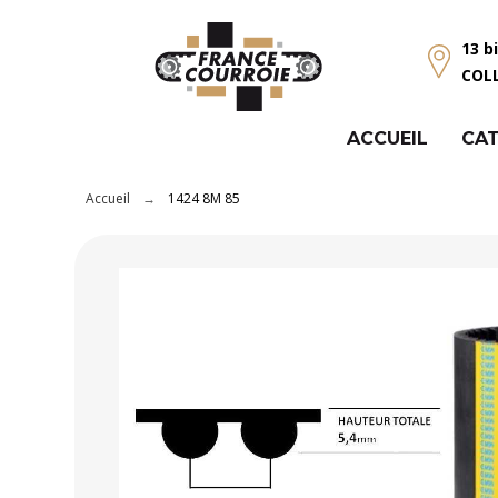
Panneau de gestion des cookies
13 b
COL
ACCUEIL
CAT
Accueil
1424 8M 85