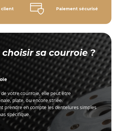
 client
Paiement sécurisé
hoisir sa courroie ?
roie
 de votre courroie, elle peut être
ale, plate, ou encore striée.
nt prendre en compte les dentelures simples
as spécifique.