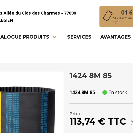
01 6
is Allée du Clos des Charmes - 77090
SAV & info du 
LÉGIEN
12h
ALOGUE PRODUITS
SERVICES
AVANTAGES
1424 8M 85
1424 8M 85
En stock
Prix :
113,74 € TTC
(