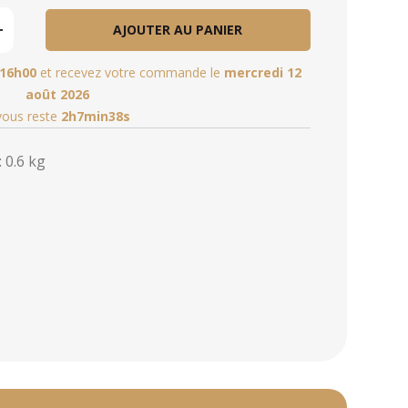
AJOUTER AU PANIER
16h00
et recevez votre commande le
mercredi 12
août 2026
 vous reste
2h7min37s
 0.6 kg