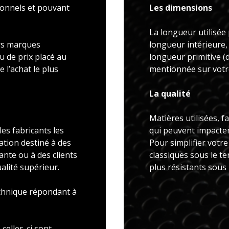
ionnels et pouvant
Les dimensions
La longueur utilisée 
rs marques
longueur intérieure,
u de prix placé au
longueur primitive 
 l’achat le plus
mentionnée sur votre
La qualité
Matières utilisées, f
es fabricants les
qui peuvent impacter 
ation destiné à des
Pour simplifier votr
ante ou à des clients
classiques sous le t
alité supérieur.
plus résistants sous
echnique répondant à
celles-ci sont