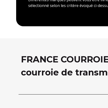
sélectionné selon les critère évoqué ci-dessu
FRANCE COURROIE, 
courroie de transm