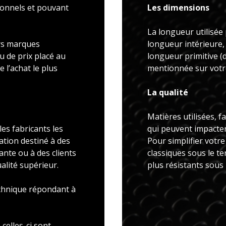
ionnels et pouvant
Les dimensions
La longueur utilisée 
rs marques
longueur intérieure,
u de prix placé au
longueur primitive 
 l’achat le plus
mentionnée sur votre
La qualité
Matières utilisées, f
es fabricants les
qui peuvent impacter 
ation destiné à des
Pour simplifier votr
ante ou à des clients
classiques sous le t
alité supérieur.
plus résistants sous
echnique répondant à
celles-ci sont