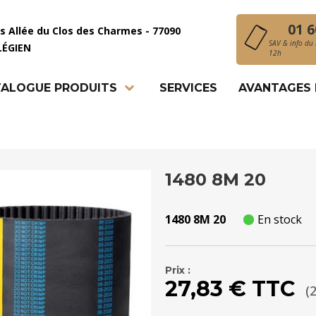
01 6
is Allée du Clos des Charmes - 77090
SAV & info du 
LÉGIEN
12h
ALOGUE PRODUITS
SERVICES
AVANTAGES
1480 8M 20
1480 8M 20
En stock
Prix :
27,83 € TTC
(