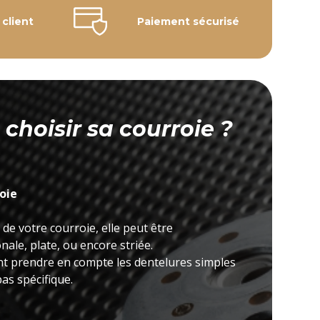
 client
Paiement sécurisé
hoisir sa courroie ?
roie
 de votre courroie, elle peut être
ale, plate, ou encore striée.
nt prendre en compte les dentelures simples
as spécifique.