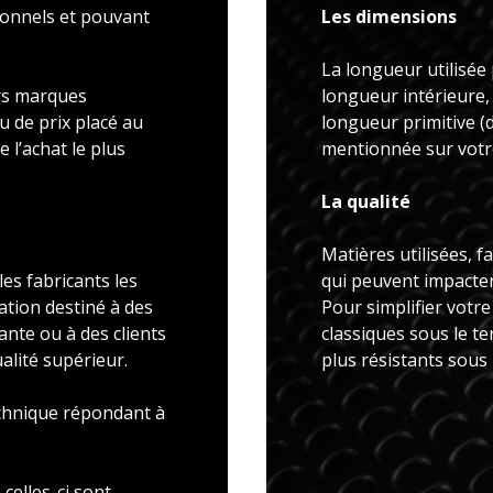
ionnels et pouvant
Les dimensions
La longueur utilisée 
rs marques
longueur intérieure,
u de prix placé au
longueur primitive 
 l’achat le plus
mentionnée sur votre
La qualité
Matières utilisées, f
es fabricants les
qui peuvent impacter 
ation destiné à des
Pour simplifier votr
ante ou à des clients
classiques sous le t
alité supérieur.
plus résistants sous
echnique répondant à
celles-ci sont