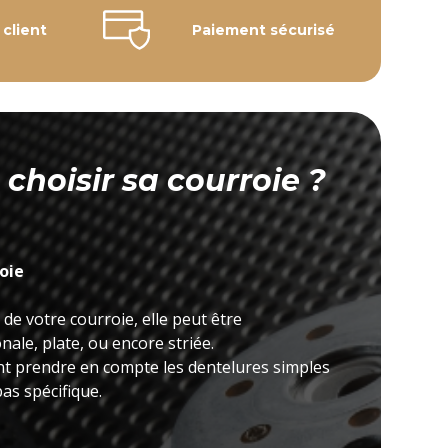
 client
Paiement sécurisé
hoisir sa courroie ?
roie
 de votre courroie, elle peut être
ale, plate, ou encore striée.
nt prendre en compte les dentelures simples
as spécifique.