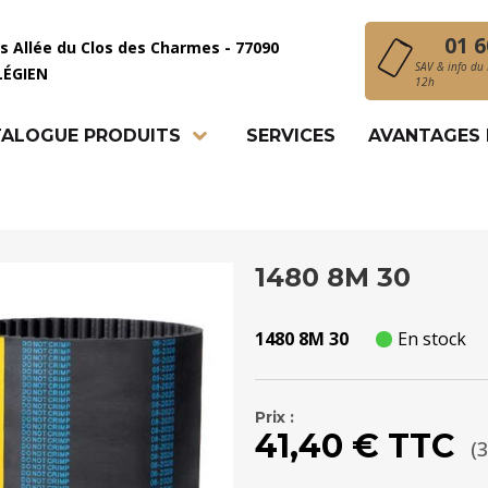
01 6
is Allée du Clos des Charmes - 77090
SAV & info du 
LÉGIEN
12h
ALOGUE PRODUITS
SERVICES
AVANTAGES
1480 8M 30
1480 8M 30
En stock
Prix :
41,40 € TTC
(