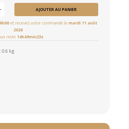
AJOUTER AU PANIER
6h00
et recevez votre commande le
mardi 11 août
2026
vous reste
14h49min21s
 0.6 kg