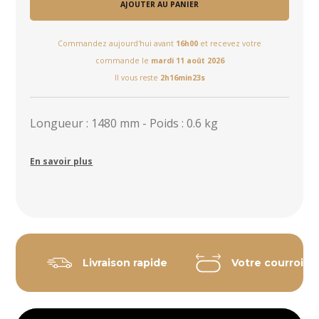
AJOUTER AU PANIER
Commandez aujourd'hui avant
16h00
et recevez votre
commande le
mardi 11 août 2026
Il vous reste
2h16min23s
Longueur : 1480 mm - Poids : 0.6 kg
En savoir plus
Livraison rapide
Votre courroie 