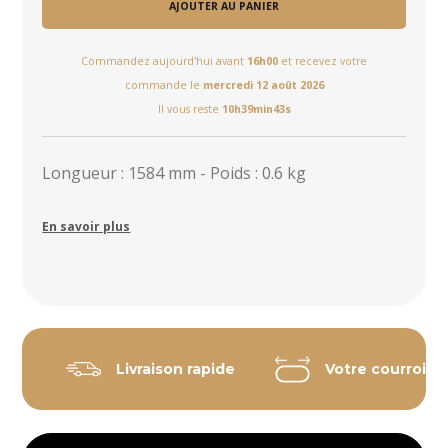
AJOUTER AU PANIER
Commandez aujourd'hui avant
16h00
et recevez votre
commande le
mercredi 12 août 2026
Il vous reste
10h39min42s
Longueur : 1584 mm - Poids : 0.6 kg
En savoir plus
Livraison rapide
Votre courroie 